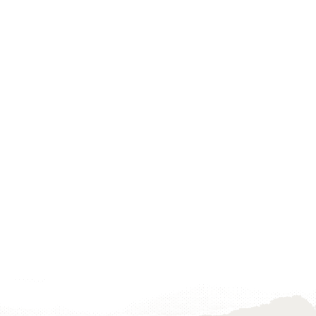
to
wishlist