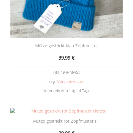
Mütze gestrickt blau Zopfmuster
39,99
€
inkl. 19 % MwSt.
zzgl.
Versandkosten
Lieferzeit:
Vorrätig 1-4 Tage
Add
to
Mütze gestrickt rot Zopfmuster H...
wishlist