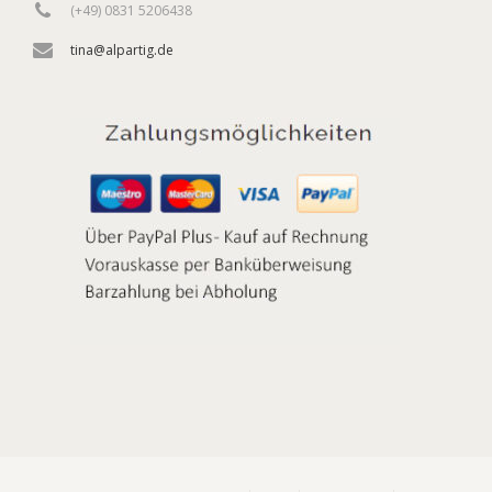
(+49) 0831 5206438
tina@alpartig.de